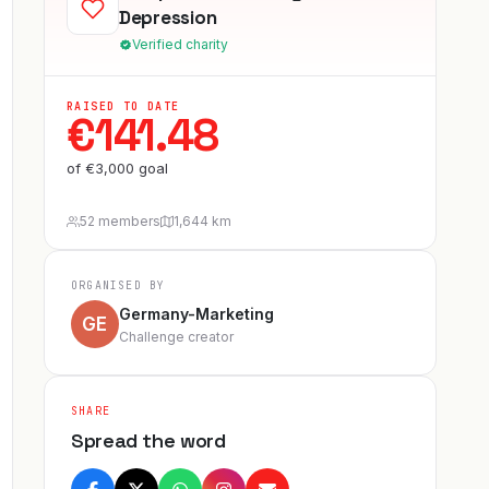
Depression
Verified charity
RAISED TO DATE
€
141.48
of
€
3,000
goal
52 members
1,644 km
ORGANISED BY
Germany-Marketing
GE
Challenge creator
SHARE
Spread the word