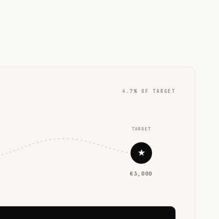
4.7% OF TARGET
TARGET
★
€3,000