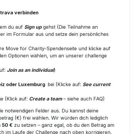
Strava verbinden
ndem du auf
Sign up
gehst (
Die Teilnahme an
elder im Formular aus und setze dein persönliches
ere Move for Charity-Spendenseite und klicke auf
nden Optionen wählen, um an unserer challenge
auf:
J
oin as an individual
)
iz
oder
Luxemburg
bei (Klicke auf:
S
ee current
e (Klick auf:
C
reate a team
– siehe auch
FAQ
)
alle notwendigen Felder aus. Du kannst deine
etrag (€) frei wählen. Wir würden dich lediglich
 50 €
zu setzen
–
ganz egal, ob du den Betrag am
ch im Laufe der Challenge nach oben korrigieren,