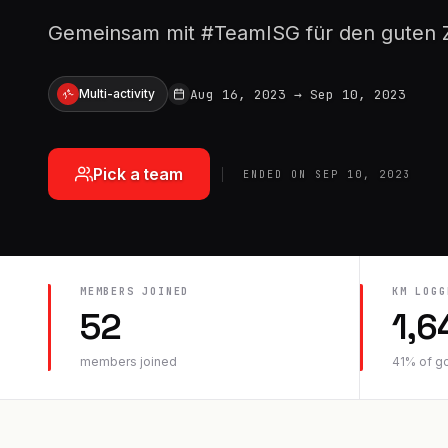
Gemeinsam mit #TeamISG für den guten
Aug 16, 2023
→
Sep 10, 2023
Multi-activity
Pick a team
ENDED ON
SEP 10, 2023
MEMBERS JOINED
KM
LOGG
52
1,6
members joined
41
% of g