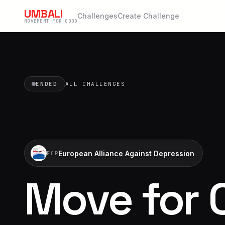
UMBALI
Challenges
Create Challenge
MOVEMENT FOR GOOD
ENDED
ALL CHALLENGES
European Alliance Against Depression
FOR
Move for C