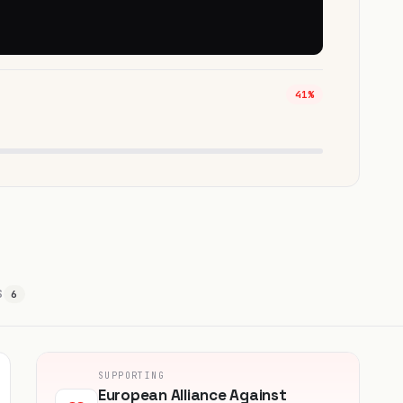
41%
S
6
SUPPORTING
European Alliance Against