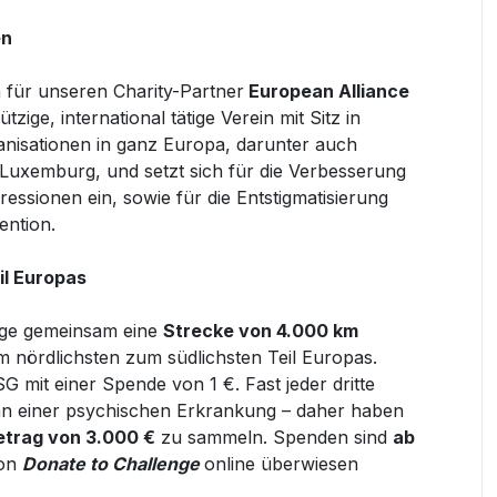
en
für unseren Charity-Partner
European Alliance
tzige, international tätige Verein mit Sitz in
nisationen in ganz Europa, darunter auch
Luxemburg, und setzt sich für die Verbesserung
essionen ein, sowie für die Entstigmatisierung
ention.
il Europas
enge gemeinsam eine
Strecke von 4.000 km
m nördlichsten zum südlichsten Teil Europas.
SG mit einer Spende von 1 €.
Fast jeder dritte
an einer psychischen Erkrankung – daher haben
trag von 3.000 €
zu sammeln.
S
penden sind
ab
ton
Donate to Challenge
online überwiesen