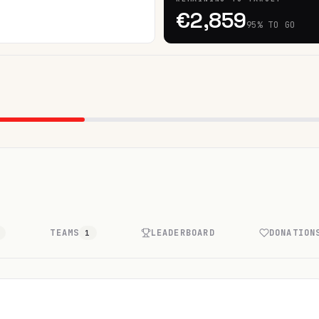
€2,859
95% TO GO
TEAMS
LEADERBOARD
DONATION
2
1