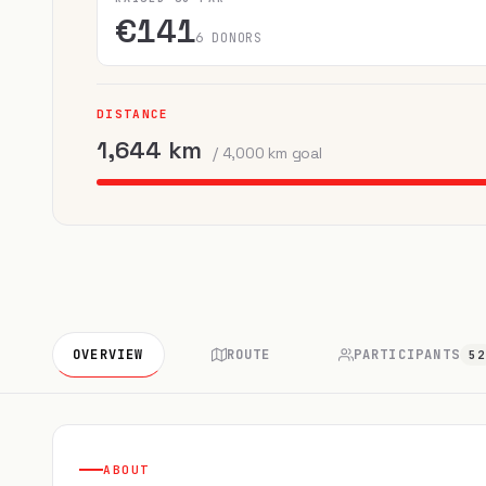
€141
6 DONORS
DISTANCE
1,644 km
/ 4,000 km goal
OVERVIEW
ROUTE
PARTICIPANTS
5
ABOUT