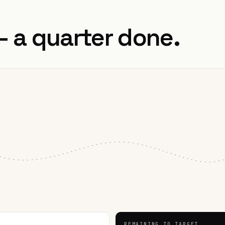
— a quarter done.
REMAINING TO TARGET