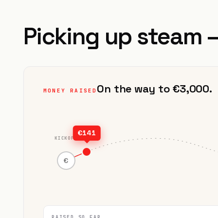
Picking up steam 
On the way to €3,000.
MONEY RAISED
€141
KICKOFF
€
RAISED SO FAR