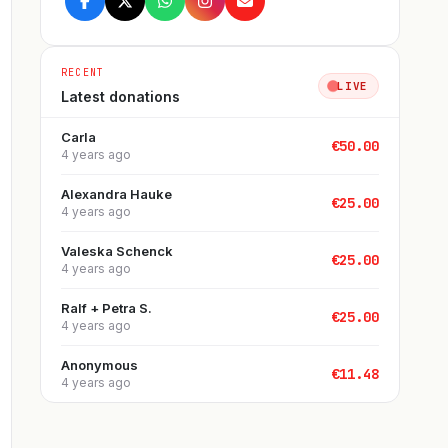
RECENT
LIVE
Latest donations
Carla
€
50.00
4 years ago
Alexandra Hauke
€
25.00
4 years ago
Valeska Schenck
€
25.00
4 years ago
Ralf + Petra S.
€
25.00
4 years ago
Anonymous
€
11.48
4 years ago