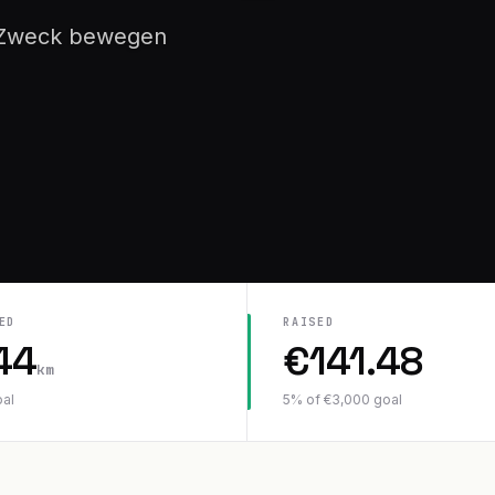
 Zweck bewegen
ED
RAISED
44
€
141.48
km
oal
5
% of
€
3,000
goal